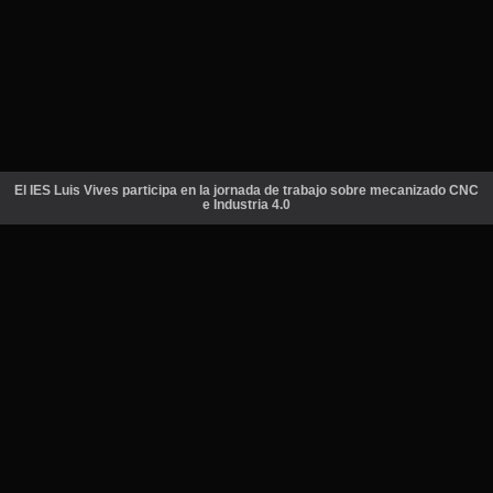
El IES Luis Vives participa en la jornada de trabajo sobre mecanizado CNC
e Industria 4.0
(ventana nueva)