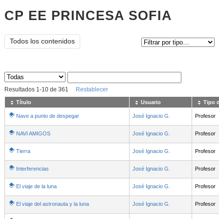
CP EE PRINCESA SOFIA
Tipo de contenido:
Todos los contenidos
Sus archivos
:
Resultados
1
-
10
de
361
Restablecer
Título
Usuario
Tipo 
Nave a punto de despegar
José Ignacio G.
Profesor
NAVI AMIGOS
José Ignacio G.
Profesor
Tierra
José Ignacio G.
Profesor
Interferencias
José Ignacio G.
Profesor
El viaje de la luna
José Ignacio G.
Profesor
El viaje del astronauta y la luna
José Ignacio G.
Profesor