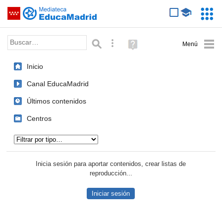
Mediateca de EducaMadrid
Saltar navegación
Servic
Educa
Palabra o frase:
Búsqueda avanzada
Ayuda
(en
ventana
Inicio
nueva)
Canal EducaMadrid
Últimos contenidos
Centros
Tipo de contenido:
Inicia sesión para aportar contenidos, crear listas de
reproducción...
Iniciar sesión