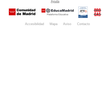
Ayuda
(en ventana nueva)
Certificación
Buzón
de
anónim
conformidad
del Pla
con el
Regiona
Esquema
contra l
Nacional de
Accesibilidad
Mapa
web
Aviso
legal
Contacto
Drogas 
Seguridad
la
(categoría
Comunid
MEDIA). El
de Madr
documento
se abrirá en
ventana
nueva.