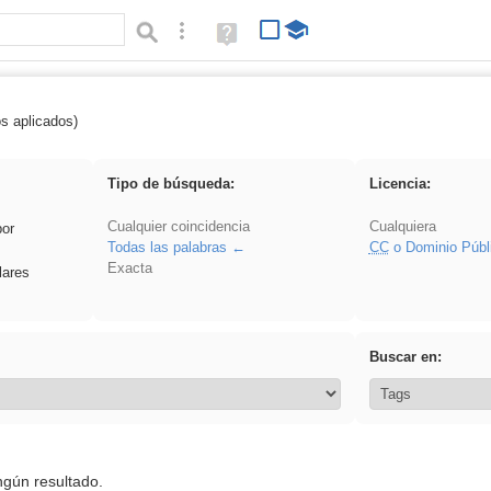
Búsqueda avanzada
Ayuda
(en
ventana
nueva)
os aplicados)
: 3ESO
Tipo de búsqueda:
Licencia:
Cualquier coincidencia
Cualquiera
por
Todas las palabras
CC
o Dominio Públ
Exacta
lares
Buscar en:
ngún resultado.