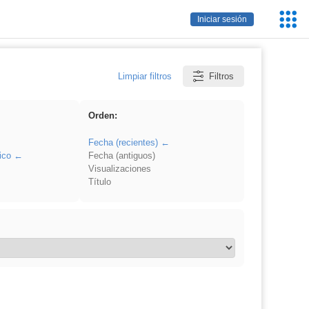
Servic
Iniciar sesión
Educa
Limpiar filtros
Filtros
Orden:
Fecha (recientes)
ico
Fecha (antiguos)
Visualizaciones
Título