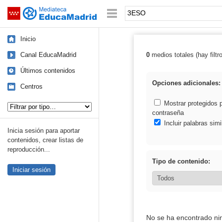
Mediateca de EducaMadrid
Saltar navegación
Palabra o frase:
Inicio
Canal EducaMadrid
0
medios totales (hay filtr
Resultados de
Últimos contenidos
Opciones adicionales:
Centros
Tipo de contenido:
Mostrar protegidos 
contraseña
Incluir palabras simi
Inicia sesión para aportar
contenidos, crear listas de
reproducción...
Tipo de contenido:
Iniciar sesión
No se ha encontrado ni