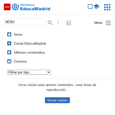
Mediateca de EducaMadrid
Saltar navegación
Servic
Educa
Palabra o frase:
Búsqueda avanzada
Ayuda
(en
ventana
Inicio
nueva)
Canal EducaMadrid
Últimos contenidos
Centros
Tipo de contenido:
Inicia sesión para aportar contenidos, crear listas de
reproducción...
Iniciar sesión