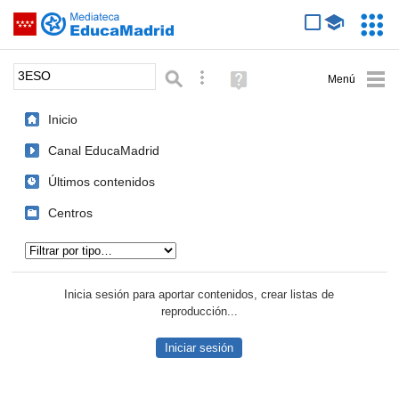
Mediateca de EducaMadrid
Saltar navegación
Servic
Educa
Palabra o frase:
Búsqueda avanzada
Ayuda
(en
ventana
Inicio
nueva)
Canal EducaMadrid
Últimos contenidos
Centros
Tipo de contenido:
Inicia sesión para aportar contenidos, crear listas de
reproducción...
Iniciar sesión