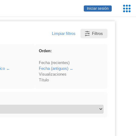
Servic
Iniciar sesión
Educa
Limpiar filtros
Filtros
Orden:
Fecha (recientes)
ico
Fecha (antiguos)
Visualizaciones
Título