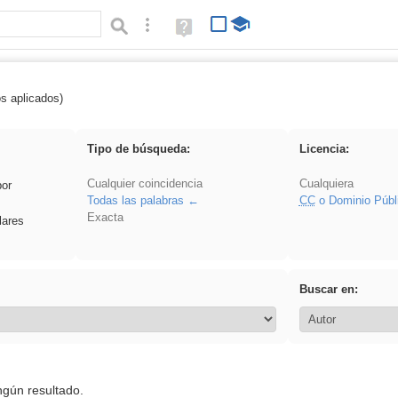
Búsqueda avanzada
Ayuda
(en
ventana
nueva)
os aplicados)
: 3ESO
Tipo de búsqueda:
Licencia:
Cualquier coincidencia
Cualquiera
por
Todas las palabras
CC
o Dominio Públ
Exacta
lares
Buscar en:
ngún resultado.