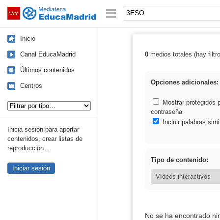
Mediateca de EducaMadrid
Saltar navegación
Palabra o frase:
Inicio
Canal EducaMadrid
0
medios totales (hay filtr
Resultados de
Últimos contenidos
Opciones adicionales:
Centros
Tipo de contenido:
Mostrar protegidos 
contraseña
Incluir palabras simi
Inicia sesión para aportar
contenidos, crear listas de
reproducción...
Tipo de contenido:
Iniciar sesión
No se ha encontrado ni