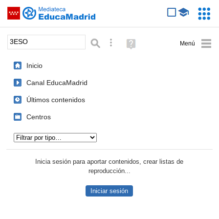
Mediateca de EducaMadrid
Saltar navegación
Servic
Educa
Palabra o frase:
Búsqueda avanzada
Ayuda
(en
ventana
Inicio
nueva)
Canal EducaMadrid
Últimos contenidos
Centros
Tipo de contenido:
Inicia sesión para aportar contenidos, crear listas de
reproducción...
Iniciar sesión