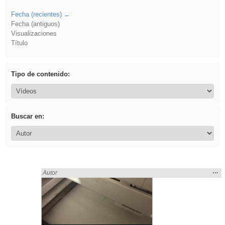
Fecha (recientes)
Fecha (antiguos)
Visualizaciones
Título
Tipo de contenido:
Buscar en:
Mos
…
Encontrado «3ESO» en:
Autor
la
ubic
de l
bús