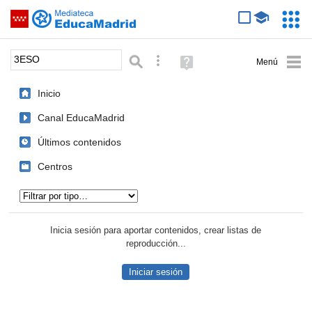
Mediateca de EducaMadrid
Saltar navegación
Servic
Educa
Palabra o frase:
Búsqueda avanzada
Ayuda
(en
ventana
Inicio
nueva)
Canal EducaMadrid
Últimos contenidos
Centros
Tipo de contenido:
Inicia sesión para aportar contenidos, crear listas de
reproducción...
Iniciar sesión