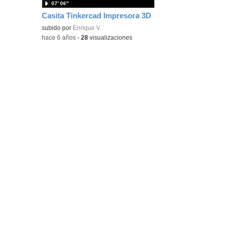
07′ 06″
Casita Tinkercad Impresora 3D
subido por
Enrique V.
-
hace 6 años
-
28
visualizaciones