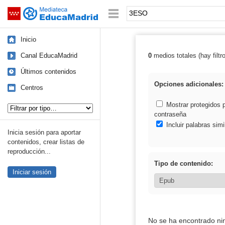
Mediateca de EducaMadrid
Saltar navegación
Palabra o frase:
Inicio
Canal EducaMadrid
0
medios totales (hay filtr
Resultados de
Últimos contenidos
Opciones adicionales:
Centros
Tipo de contenido:
Mostrar protegidos 
contraseña
Incluir palabras simi
Inicia sesión para aportar
contenidos, crear listas de
reproducción...
Tipo de contenido:
Iniciar sesión
No se ha encontrado ni