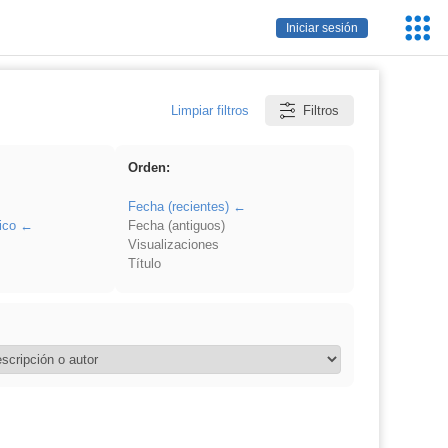
Servic
Iniciar sesión
Educa
Limpiar filtros
Filtros
Orden:
Fecha (recientes)
ico
Fecha (antiguos)
Visualizaciones
Título