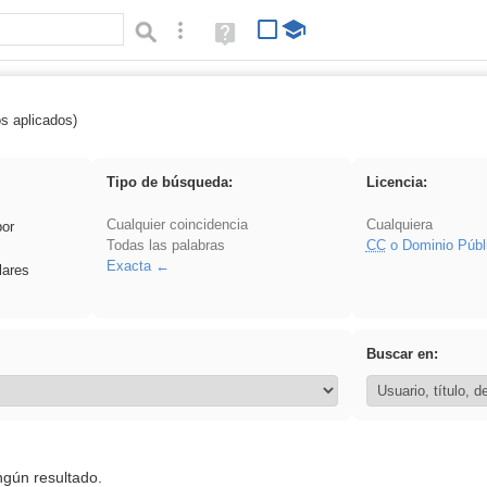
Búsqueda avanzada
Ayuda
(en
ventana
nueva)
os aplicados)
: 3ESO
Tipo de búsqueda:
Licencia:
Cualquier coincidencia
Cualquiera
por
Todas las palabras
CC
o Dominio Públ
Exacta
lares
Buscar en:
ngún resultado.