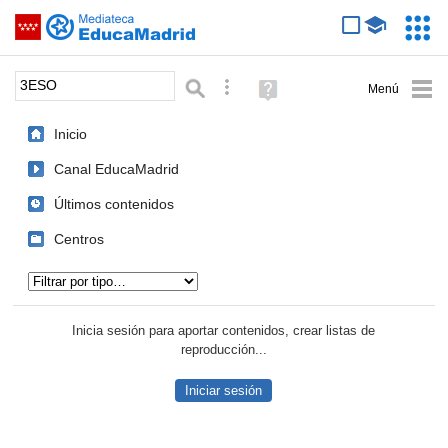
Mediateca de EducaMadrid
Saltar navegación
Servic
Educa
Palabra o frase:
Búsqueda avanzada
Ayuda
(en
ventana
Inicio
nueva)
Canal EducaMadrid
Últimos contenidos
Centros
Tipo de contenido:
Inicia sesión para aportar contenidos, crear listas de
reproducción...
Iniciar sesión