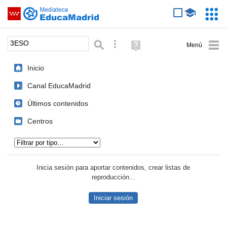
Mediateca de EducaMadrid
Saltar navegación
Servic
Educa
Palabra o frase:
Búsqueda avanzada
Ayuda
(en
ventana
Inicio
nueva)
Canal EducaMadrid
Últimos contenidos
Centros
Tipo de contenido:
Inicia sesión para aportar contenidos, crear listas de
reproducción...
Iniciar sesión