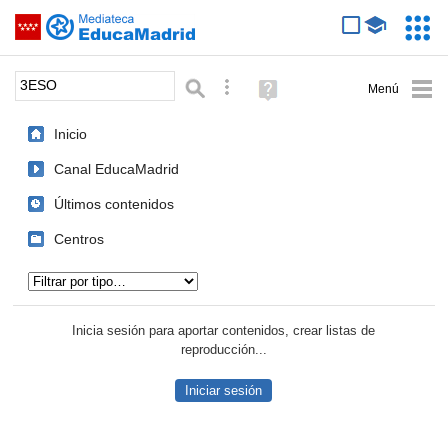
Mediateca de EducaMadrid
Saltar navegación
Servic
Educa
Palabra o frase:
Búsqueda avanzada
Ayuda
(en
ventana
Inicio
nueva)
Canal EducaMadrid
Últimos contenidos
Centros
Tipo de contenido:
Inicia sesión para aportar contenidos, crear listas de
reproducción...
Iniciar sesión