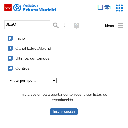
Mediateca de EducaMadrid
Saltar navegación
Servic
Educa
Palabra o frase:
Búsqueda avanzada
Ayuda
(en
ventana
Inicio
nueva)
Canal EducaMadrid
Últimos contenidos
Centros
Tipo de contenido:
Inicia sesión para aportar contenidos, crear listas de
reproducción...
Iniciar sesión