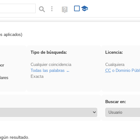
Búsqueda avanzada
Ayuda
(en
ventana
nueva)
os aplicados)
: 3ESO
Tipo de búsqueda:
Licencia:
Cualquier coincidencia
Cualquiera
por
Todas las palabras
CC
o Dominio Públ
Exacta
lares
Buscar en:
ngún resultado.