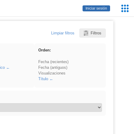
Servic
Iniciar sesión
Educa
Limpiar filtros
Filtros
Orden:
Fecha (recientes)
ico
Fecha (antiguos)
Visualizaciones
Título