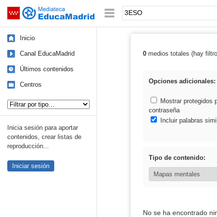
Mediateca de EducaMadrid
Saltar navegación
Palabra o frase:
Inicio
Canal EducaMadrid
0
medios totales (hay filtr
Resultados de
Últimos contenidos
Opciones adicionales:
Centros
Tipo de contenido:
Mostrar protegidos 
contraseña
Incluir palabras simi
Inicia sesión para aportar
contenidos, crear listas de
reproducción...
Tipo de contenido:
Iniciar sesión
No se ha encontrado ni