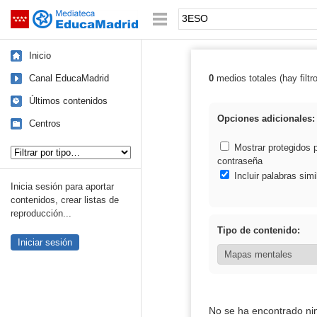
Mediateca de EducaMadrid
Saltar navegación
Palabra o frase:
Inicio
Canal EducaMadrid
0
medios totales (hay filtr
Resultados de
Últimos contenidos
Opciones adicionales:
Centros
Tipo de contenido:
Mostrar protegidos 
contraseña
Incluir palabras simi
Inicia sesión para aportar
contenidos, crear listas de
reproducción...
Tipo de contenido:
Iniciar sesión
No se ha encontrado ni