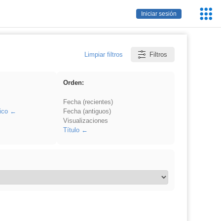
Servic
Iniciar sesión
Educa
Limpiar filtros
Filtros
Orden:
Fecha (recientes)
ico
Fecha (antiguos)
Visualizaciones
Título