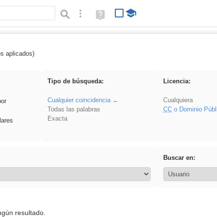
Búsqueda avanzada
Ayuda
(en
ventana
nueva)
os aplicados)
: 3ESO
Tipo de búsqueda:
Licencia:
Cualquier coincidencia
Cualquiera
por
Todas las palabras
CC
o Dominio Públ
Exacta
lares
Buscar en:
ngún resultado.