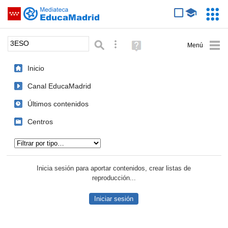
Mediateca de EducaMadrid
Saltar navegación
Servic
Educa
Palabra o frase:
Búsqueda avanzada
Ayuda
(en
ventana
Inicio
nueva)
Canal EducaMadrid
Últimos contenidos
Centros
Tipo de contenido:
Inicia sesión para aportar contenidos, crear listas de
reproducción...
Iniciar sesión