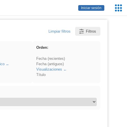
Servic
Iniciar sesión
Educa
Limpiar filtros
Filtros
Orden:
Fecha (recientes)
ico
Fecha (antiguos)
Visualizaciones
Título