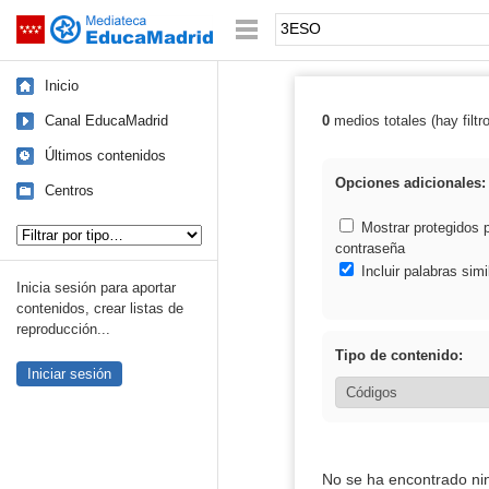
Mediateca de EducaMadrid
Saltar navegación
Palabra o frase:
Inicio
Canal EducaMadrid
0
medios totales (hay filtr
Resultados de
Últimos contenidos
Opciones adicionales:
Centros
Tipo de contenido:
Mostrar protegidos 
contraseña
Incluir palabras simi
Inicia sesión para aportar
contenidos, crear listas de
reproducción...
Tipo de contenido:
Iniciar sesión
No se ha encontrado ni