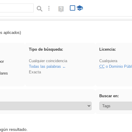
Búsqueda avanzada
Ayuda
(en
ventana
nueva)
os aplicados)
: 3ESO
Tipo de búsqueda:
Licencia:
Cualquier coincidencia
Cualquiera
por
Todas las palabras
CC
o Dominio Públ
Exacta
lares
Buscar en:
ngún resultado.