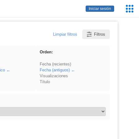
Servic
Iniciar sesión
Educa
Limpiar filtros
Filtros
Orden:
Fecha (recientes)
ico
Fecha (antiguos)
Visualizaciones
Título