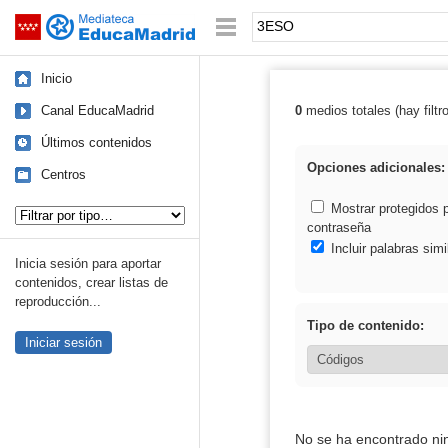
Mediateca de EducaMadrid
Saltar navegación
Palabra o frase:
Inicio
Canal EducaMadrid
0
medios totales (hay filtr
Resultados de
Últimos contenidos
Opciones adicionales:
Centros
Tipo de contenido:
Mostrar protegidos 
contraseña
Incluir palabras simi
Inicia sesión para aportar
contenidos, crear listas de
reproducción...
Tipo de contenido:
Iniciar sesión
No se ha encontrado ni