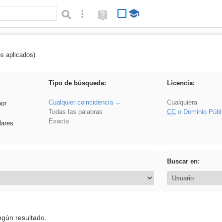
Búsqueda avanzada
Ayuda
(en
ventana
nueva)
os aplicados)
: 3ESO
Tipo de búsqueda:
Licencia:
Cualquier coincidencia
Cualquiera
por
Todas las palabras
CC
o Dominio Públ
Exacta
lares
Buscar en:
ngún resultado.