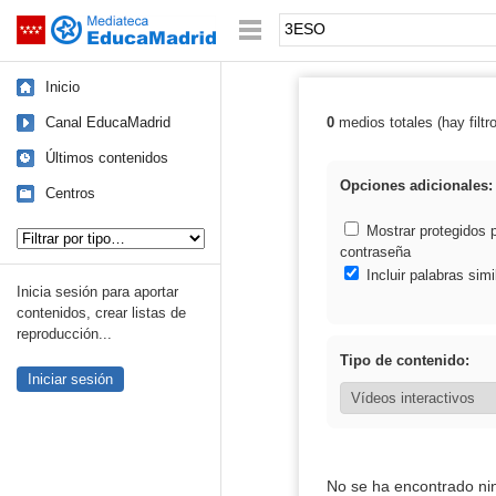
Mediateca de EducaMadrid
Saltar navegación
Palabra o frase:
Inicio
Canal EducaMadrid
0
medios totales (hay filtr
Resultados de
Últimos contenidos
Opciones adicionales:
Centros
Tipo de contenido:
Mostrar protegidos 
contraseña
Incluir palabras simi
Inicia sesión para aportar
contenidos, crear listas de
reproducción...
Tipo de contenido:
Iniciar sesión
No se ha encontrado ni