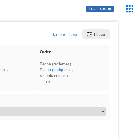
Servic
Iniciar sesión
Educa
Limpiar filtros
Filtros
Orden:
Fecha (recientes)
ico
Fecha (antiguos)
Visualizaciones
Título