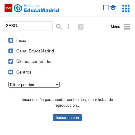
Mediateca de EducaMadrid
Saltar navegación
Servic
Educa
Palabra o frase:
Búsqueda avanzada
Ayuda
(en
ventana
Inicio
nueva)
Canal EducaMadrid
Últimos contenidos
Centros
Tipo de contenido:
Inicia sesión para aportar contenidos, crear listas de
reproducción...
Iniciar sesión