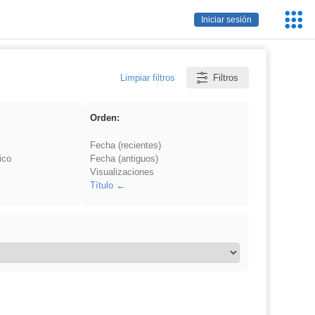
Servic
Iniciar sesión
Educa
Limpiar filtros
Filtros
Orden:
Fecha (recientes)
ico
Fecha (antiguos)
Visualizaciones
Título