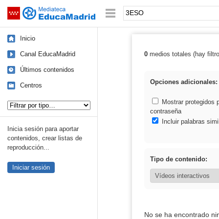
Mediateca de EducaMadrid
Saltar navegación
Palabra o frase:
Inicio
Canal EducaMadrid
0
medios totales (hay filtr
Resultados de
Últimos contenidos
Opciones adicionales:
Centros
Tipo de contenido:
Mostrar protegidos 
contraseña
Incluir palabras simi
Inicia sesión para aportar
contenidos, crear listas de
reproducción...
Tipo de contenido:
Iniciar sesión
No se ha encontrado ni