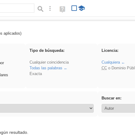
Búsqueda avanzada
Ayuda
(en
ventana
nueva)
os aplicados)
: 3ESO
Tipo de búsqueda:
Licencia:
Cualquier coincidencia
Cualquiera
por
Todas las palabras
CC
o Dominio Públ
Exacta
lares
Buscar en:
ngún resultado.