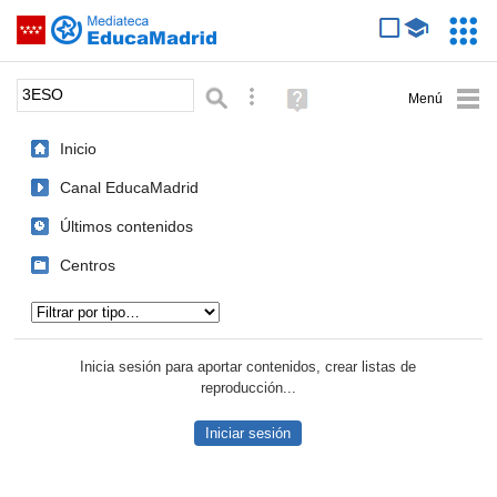
Mediateca de EducaMadrid
Saltar navegación
Servic
Educa
Palabra o frase:
Búsqueda avanzada
Ayuda
(en
ventana
Inicio
nueva)
Canal EducaMadrid
Últimos contenidos
Centros
Tipo de contenido:
Inicia sesión para aportar contenidos, crear listas de
reproducción...
Iniciar sesión