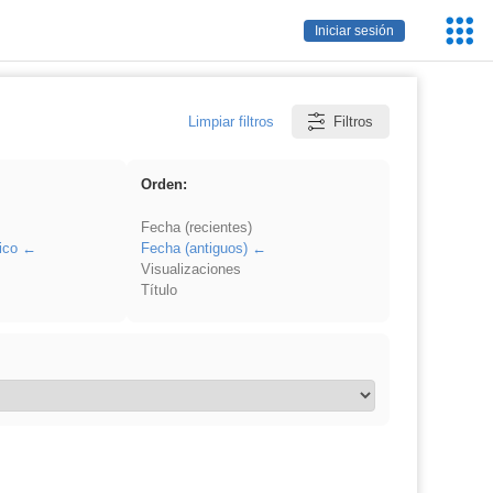
Servic
Iniciar sesión
Educa
Limpiar filtros
Filtros
Orden:
Fecha (recientes)
ico
Fecha (antiguos)
Visualizaciones
Título