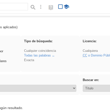
Búsqueda avanzada
Ayuda
(en
ventana
nueva)
os aplicados)
: 3ESO
Tipo de búsqueda:
Licencia:
Cualquier coincidencia
Cualquiera
por
Todas las palabras
CC
o Dominio Públ
Exacta
lares
Buscar en:
ngún resultado.