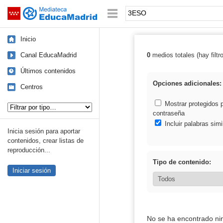
Mediateca de EducaMadrid
Saltar navegación
Palabra o frase:
Inicio
Canal EducaMadrid
0
medios totales (hay filtr
Resultados de
Últimos contenidos
Opciones adicionales:
Centros
Tipo de contenido:
Mostrar protegidos 
contraseña
Incluir palabras simi
Inicia sesión para aportar
contenidos, crear listas de
reproducción...
Tipo de contenido:
Iniciar sesión
No se ha encontrado ni