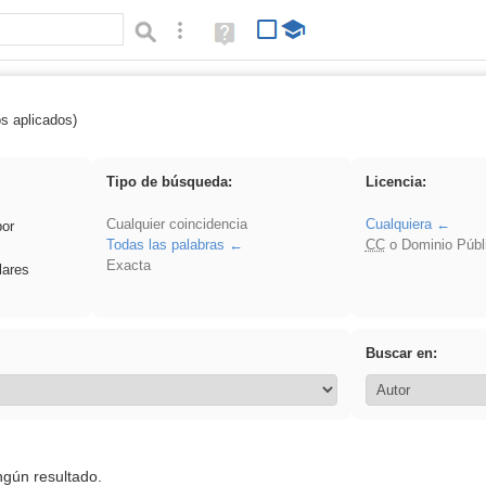
Búsqueda avanzada
Ayuda
(en
ventana
nueva)
os aplicados)
: 3ESO
Tipo de búsqueda:
Licencia:
Cualquier coincidencia
Cualquiera
por
Todas las palabras
CC
o Dominio Públ
Exacta
lares
Buscar en:
ngún resultado.