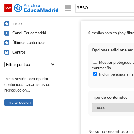
Mediateca de EducaMadrid
Saltar navegación
Palabra o frase:
Inicio
Canal EducaMadrid
0
medios totales (hay filtr
Resultados de
Últimos contenidos
Opciones adicionales:
Centros
Tipo de contenido:
Mostrar protegidos 
contraseña
Incluir palabras simi
Inicia sesión para aportar
contenidos, crear listas de
reproducción...
Tipo de contenido:
Iniciar sesión
No se ha encontrado ni