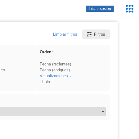
Servic
Iniciar sesión
Educa
Limpiar filtros
Filtros
Orden:
Fecha (recientes)
ico
Fecha (antiguos)
Visualizaciones
Título