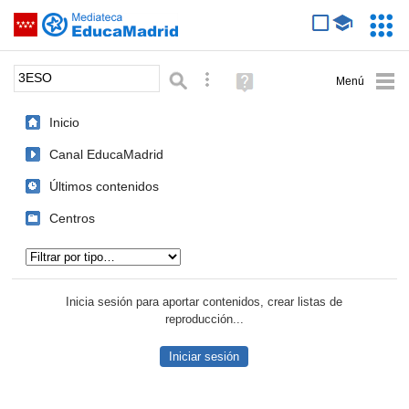
Mediateca de EducaMadrid
Saltar navegación
Servic
Educa
Palabra o frase:
Búsqueda avanzada
Ayuda
(en
ventana
Inicio
nueva)
Canal EducaMadrid
Últimos contenidos
Centros
Tipo de contenido:
Inicia sesión para aportar contenidos, crear listas de
reproducción...
Iniciar sesión