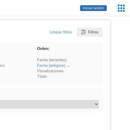
Servic
Iniciar sesión
Educa
Limpiar filtros
Filtros
Orden:
Fecha (recientes)
ico
Fecha (antiguos)
Visualizaciones
Título