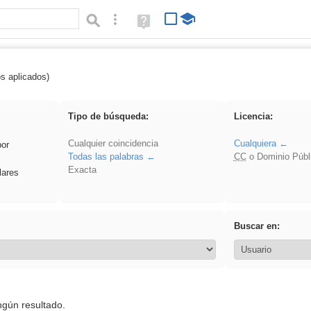
Búsqueda avanzada
Ayuda
(en
ventana
nueva)
os aplicados)
: 3ESO
Tipo de búsqueda:
Licencia:
Cualquier coincidencia
Cualquiera
por
Todas las palabras
CC
o Dominio Públ
Exacta
lares
Buscar en:
ngún resultado.