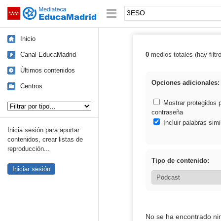
Mediateca de EducaMadrid
Saltar navegación
Palabra o frase:
Inicio
Canal EducaMadrid
0
medios totales (hay filtr
Resultados de
Últimos contenidos
Opciones adicionales:
Centros
Tipo de contenido:
Mostrar protegidos 
contraseña
Incluir palabras simi
Inicia sesión para aportar
contenidos, crear listas de
reproducción...
Tipo de contenido:
Iniciar sesión
No se ha encontrado ni