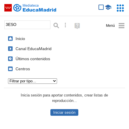
Mediateca de EducaMadrid
Saltar navegación
Servic
Educa
Palabra o frase:
Búsqueda avanzada
Ayuda
(en
ventana
Inicio
nueva)
Canal EducaMadrid
Últimos contenidos
Centros
Tipo de contenido:
Inicia sesión para aportar contenidos, crear listas de
reproducción...
Iniciar sesión