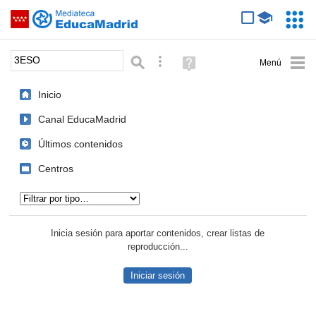
Mediateca de EducaMadrid
Saltar navegación
Servic
Educa
Palabra o frase:
Búsqueda avanzada
Ayuda
(en
ventana
Inicio
nueva)
Canal EducaMadrid
Últimos contenidos
Centros
Tipo de contenido:
Inicia sesión para aportar contenidos, crear listas de
reproducción...
Iniciar sesión