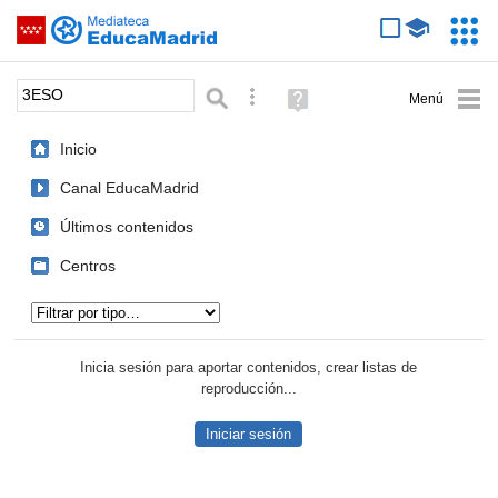
Mediateca de EducaMadrid
Saltar navegación
Servic
Educa
Palabra o frase:
Búsqueda avanzada
Ayuda
(en
ventana
Inicio
nueva)
Canal EducaMadrid
Últimos contenidos
Centros
Tipo de contenido:
Inicia sesión para aportar contenidos, crear listas de
reproducción...
Iniciar sesión