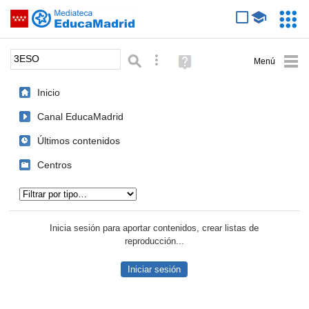
Mediateca de EducaMadrid
Saltar navegación
Servic
Educa
Palabra o frase:
Búsqueda avanzada
Ayuda
(en
ventana
Inicio
nueva)
Canal EducaMadrid
Últimos contenidos
Centros
Tipo de contenido:
Inicia sesión para aportar contenidos, crear listas de
reproducción...
Iniciar sesión