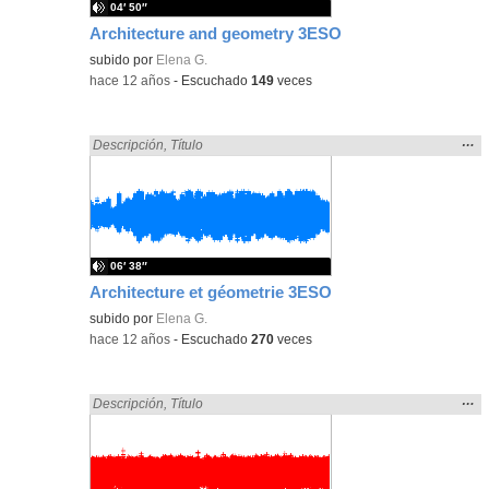
04′ 50″
Architecture and geometry 3ESO
subido por
Elena G.
-
hace 12 años
-
Escuchado
149
veces
Mos
…
Encontrado «3ESO» en:
Descripción
,
Título
la
ubic
de l
bús
06′ 38″
Architecture et géometrie 3ESO
subido por
Elena G.
-
hace 12 años
-
Escuchado
270
veces
Mos
…
Encontrado «3ESO» en:
Descripción
,
Título
la
ubic
de l
bús