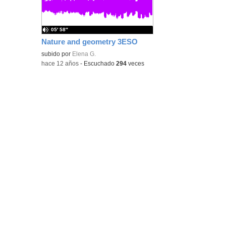
bús
05′ 58″
Nature and geometry 3ESO
subido por
Elena G.
-
hace 12 años
-
Escuchado
294
veces