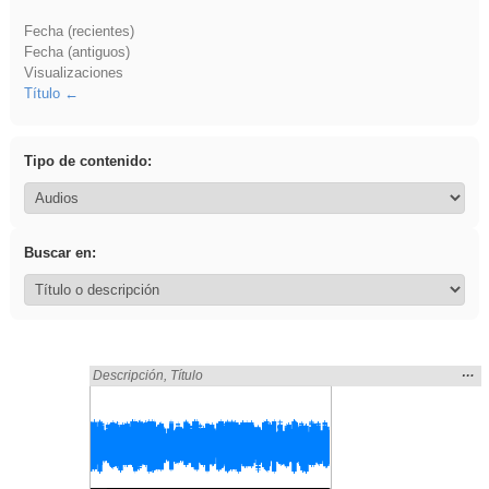
Fecha (recientes)
Fecha (antiguos)
Visualizaciones
Título
Tipo de contenido:
Buscar en:
Mos
…
Encontrado «3ESO» en:
Descripción
,
Título
la
ubic
de l
bús