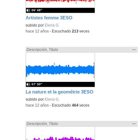
06′ 48″
Artistes femme 3ESO
subido por
Elena G.
-
hace 12 años
-
Escuchado
213
veces
Mos
…
Encontrado «3ESO» en:
Descripción
,
Título
la
ubic
de l
bús
07′ 30″
La nature et la geométrie 3ESO
subido por
Elena G.
-
hace 12 años
-
Escuchado
464
veces
Mos
…
Encontrado «3ESO» en:
Descripción
,
Título
la
ubic
de l