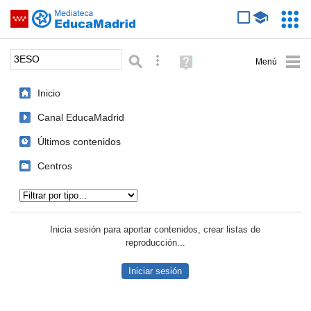
Mediateca de EducaMadrid
Saltar navegación
Servic
Educa
Palabra o frase:
Búsqueda avanzada
Ayuda
(en
ventana
Inicio
nueva)
Canal EducaMadrid
Últimos contenidos
Centros
Tipo de contenido:
Inicia sesión para aportar contenidos, crear listas de
reproducción...
Iniciar sesión