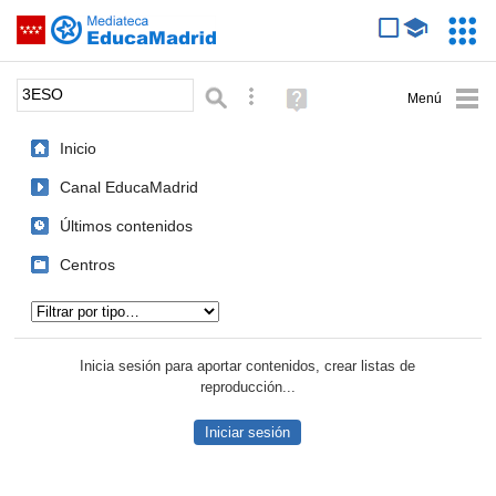
Mediateca de EducaMadrid
Saltar navegación
Servic
Educa
Palabra o frase:
Búsqueda avanzada
Ayuda
(en
ventana
Inicio
nueva)
Canal EducaMadrid
Últimos contenidos
Centros
Tipo de contenido:
Inicia sesión para aportar contenidos, crear listas de
reproducción...
Iniciar sesión