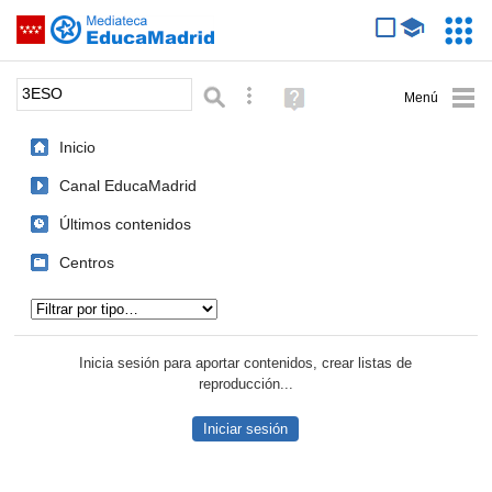
Mediateca de EducaMadrid
Saltar navegación
Servic
Educa
Palabra o frase:
Búsqueda avanzada
Ayuda
(en
ventana
Inicio
nueva)
Canal EducaMadrid
Últimos contenidos
Centros
Tipo de contenido:
Inicia sesión para aportar contenidos, crear listas de
reproducción...
Iniciar sesión