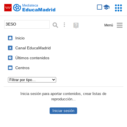
Mediateca de EducaMadrid
Saltar navegación
Servic
Educa
Palabra o frase:
Búsqueda avanzada
Ayuda
(en
ventana
Inicio
nueva)
Canal EducaMadrid
Últimos contenidos
Centros
Tipo de contenido:
Inicia sesión para aportar contenidos, crear listas de
reproducción...
Iniciar sesión