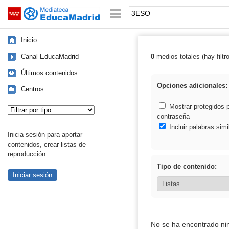
Mediateca de EducaMadrid
Saltar navegación
Palabra o frase:
Inicio
Canal EducaMadrid
0
medios totales (hay filtr
Resultados de
Últimos contenidos
Opciones adicionales:
Centros
Tipo de contenido:
Mostrar protegidos 
contraseña
Incluir palabras simi
Inicia sesión para aportar
contenidos, crear listas de
reproducción...
Tipo de contenido:
Iniciar sesión
No se ha encontrado ni