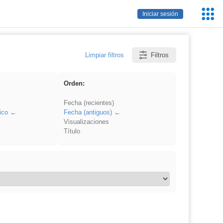
Servic
Iniciar sesión
Educa
Limpiar filtros
Filtros
Orden:
Fecha (recientes)
ico
Fecha (antiguos)
Visualizaciones
Título