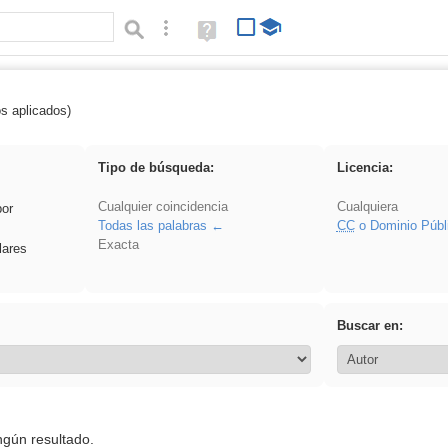
Búsqueda avanzada
Ayuda
(en
ventana
nueva)
os aplicados)
: 3ESO
Tipo de búsqueda:
Licencia:
Cualquier coincidencia
Cualquiera
por
Todas las palabras
CC
o Dominio Públ
Exacta
lares
Buscar en:
ngún resultado.