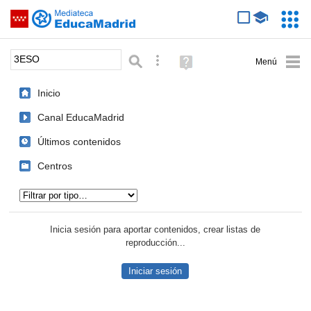
Mediateca de EducaMadrid
Saltar navegación
Servic
Educa
Palabra o frase:
Búsqueda avanzada
Ayuda
(en
ventana
Inicio
nueva)
Canal EducaMadrid
Últimos contenidos
Centros
Tipo de contenido:
Inicia sesión para aportar contenidos, crear listas de
reproducción...
Iniciar sesión