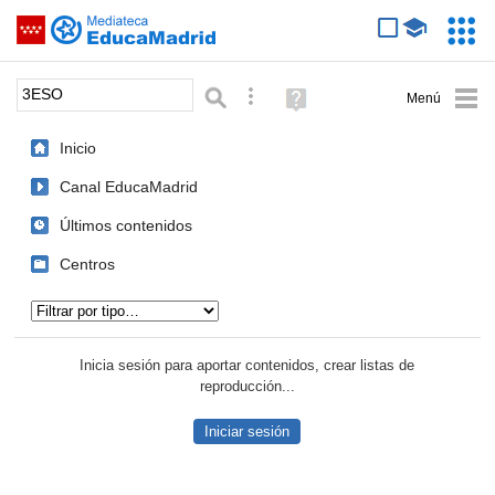
Mediateca de EducaMadrid
Saltar navegación
Servic
Educa
Palabra o frase:
Búsqueda avanzada
Ayuda
(en
ventana
Inicio
nueva)
Canal EducaMadrid
Últimos contenidos
Centros
Tipo de contenido:
Inicia sesión para aportar contenidos, crear listas de
reproducción...
Iniciar sesión