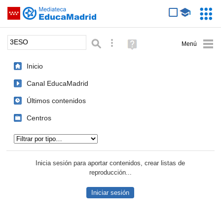
Mediateca de EducaMadrid
Saltar navegación
Servic
Educa
Palabra o frase:
Búsqueda avanzada
Ayuda
(en
ventana
Inicio
nueva)
Canal EducaMadrid
Últimos contenidos
Centros
Tipo de contenido:
Inicia sesión para aportar contenidos, crear listas de
reproducción...
Iniciar sesión