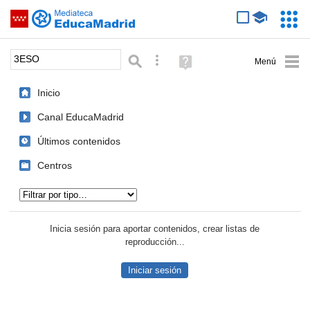
Mediateca de EducaMadrid
Saltar navegación
Servic
Educa
Palabra o frase:
Búsqueda avanzada
Ayuda
(en
ventana
Inicio
nueva)
Canal EducaMadrid
Últimos contenidos
Centros
Tipo de contenido:
Inicia sesión para aportar contenidos, crear listas de
reproducción...
Iniciar sesión