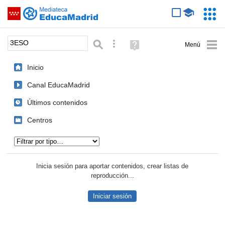
Mediateca de EducaMadrid
Saltar navegación
Servic
Educa
Palabra o frase:
Búsqueda avanzada
Ayuda
(en
ventana
Inicio
nueva)
Canal EducaMadrid
Últimos contenidos
Centros
Tipo de contenido:
Inicia sesión para aportar contenidos, crear listas de
reproducción...
Iniciar sesión