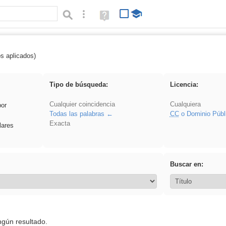
Búsqueda avanzada
Ayuda
(en
ventana
nueva)
os aplicados)
: 3ESO
Tipo de búsqueda:
Licencia:
Cualquier coincidencia
Cualquiera
por
Todas las palabras
CC
o Dominio Públ
Exacta
lares
Buscar en:
ngún resultado.