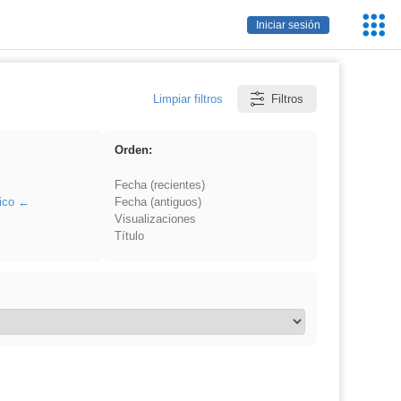
Servic
Iniciar sesión
Educa
Limpiar filtros
Filtros
Orden:
Fecha (recientes)
ico
Fecha (antiguos)
Visualizaciones
Título