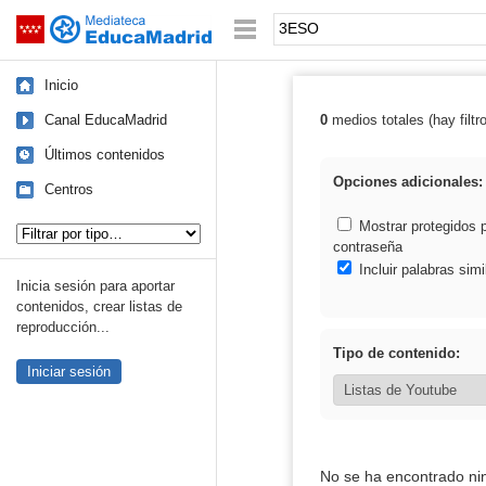
Mediateca de EducaMadrid
Saltar navegación
Palabra o frase:
Inicio
Canal EducaMadrid
0
medios totales (hay filtr
Resultados de
Últimos contenidos
Opciones adicionales:
Centros
Tipo de contenido:
Mostrar protegidos 
contraseña
Incluir palabras simi
Inicia sesión para aportar
contenidos, crear listas de
reproducción...
Tipo de contenido:
Iniciar sesión
No se ha encontrado ni