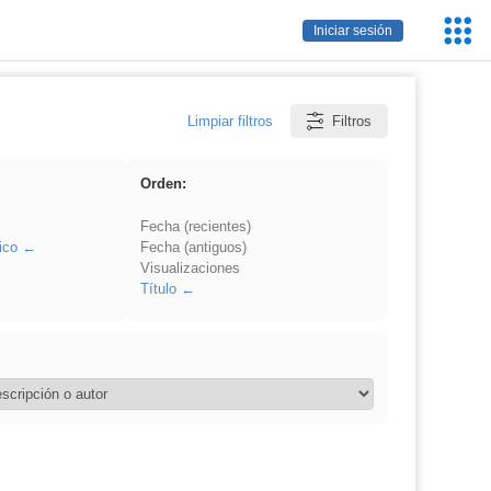
Servic
Iniciar sesión
Educa
Limpiar filtros
Filtros
Orden:
Fecha (recientes)
ico
Fecha (antiguos)
Visualizaciones
Título