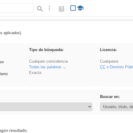
Búsqueda avanzada
Ayuda
(en
ventana
nueva)
os aplicados)
: 3ESO
Tipo de búsqueda:
Licencia:
Cualquier coincidencia
Cualquiera
por
Todas las palabras
CC
o Dominio Públ
Exacta
lares
Buscar en:
ngún resultado.