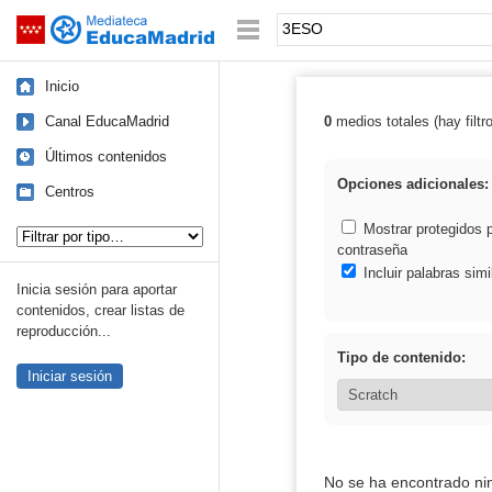
Mediateca de EducaMadrid
Saltar navegación
Palabra o frase:
Inicio
Canal EducaMadrid
0
medios totales (hay filtr
Resultados de
Últimos contenidos
Opciones adicionales:
Centros
Tipo de contenido:
Mostrar protegidos 
contraseña
Incluir palabras simi
Inicia sesión para aportar
contenidos, crear listas de
reproducción...
Tipo de contenido:
Iniciar sesión
No se ha encontrado ni