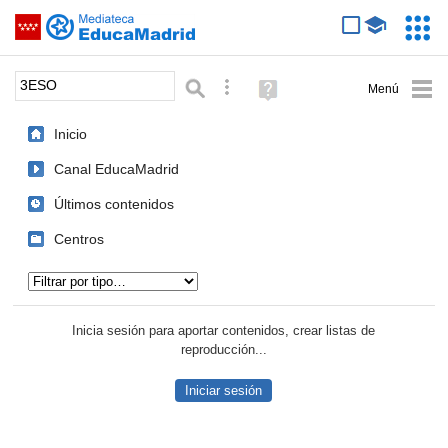
Mediateca de EducaMadrid
Saltar navegación
Servic
Educa
Palabra o frase:
Búsqueda avanzada
Ayuda
(en
ventana
Inicio
nueva)
Canal EducaMadrid
Últimos contenidos
Centros
Tipo de contenido:
Inicia sesión para aportar contenidos, crear listas de
reproducción...
Iniciar sesión