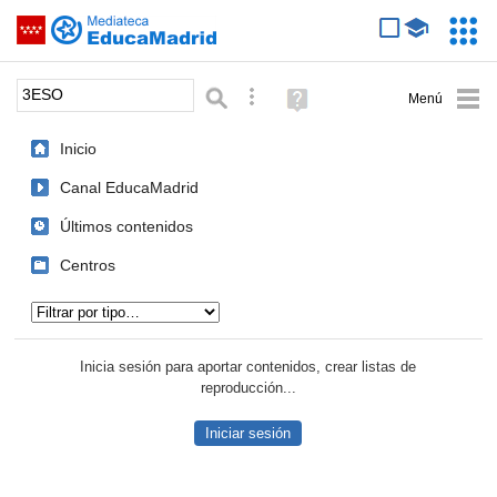
Mediateca de EducaMadrid
Saltar navegación
Servic
Educa
Palabra o frase:
Búsqueda avanzada
Ayuda
(en
ventana
Inicio
nueva)
Canal EducaMadrid
Últimos contenidos
Centros
Tipo de contenido:
Inicia sesión para aportar contenidos, crear listas de
reproducción...
Iniciar sesión