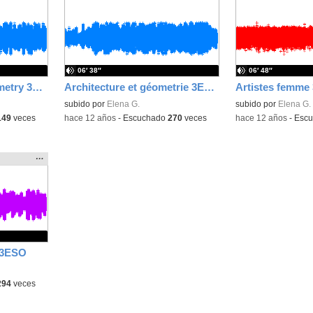
la
la
ubicación
ubicación
de la
de la
búsqueda
búsqueda
06′ 38″
06′ 48″
Architecture and geometry 3ESO
Architecture et géometrie 3ESO
Artistes femme
subido por
Elena G.
subido por
Elena G.
149
veces
-
hace 12 años
-
Escuchado
270
veces
-
hace 12 años
-
Esc
Mostrar
…
la
ubicación
de la
búsqueda
 3ESO
294
veces