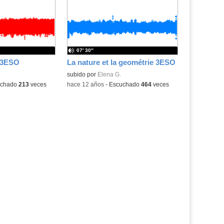
la
la
ubicación
ubicación
de la
de la
búsqueda
búsqueda
07′ 30″
 3ESO
La nature et la geométrie 3ESO
subido por
Elena G.
uchado
213
veces
-
hace 12 años
-
Escuchado
464
veces