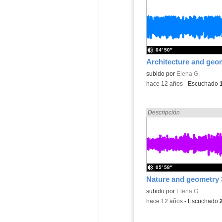
04′ 50″
subido por
Elena G.
-
hace 12 años
-
Escuchado
Encontrado «3ESO» en:
Descripción
05′ 58″
Nature and geometry
subido por
Elena G.
-
hace 12 años
-
Escuchado