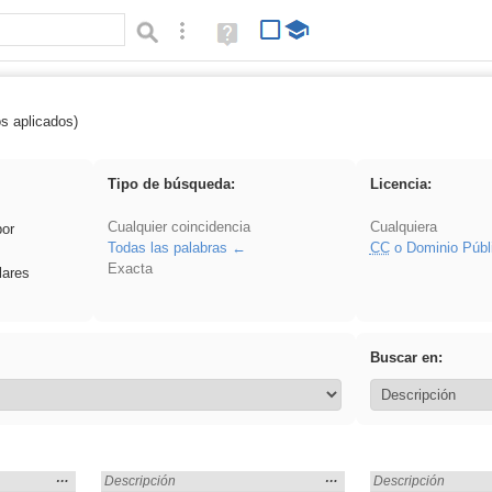
Búsqueda avanzada
Ayuda
(en
ventana
nueva)
os aplicados)
: 3ESO
Tipo de búsqueda:
Licencia:
Cualquier coincidencia
Cualquiera
por
Todas las palabras
CC
o Dominio Públ
Exacta
lares
Buscar en:
Mostrar
…
Mostrar
…
Encontrado «3ESO» en:
Descripción
Encontrado «3ESO»
Descripción