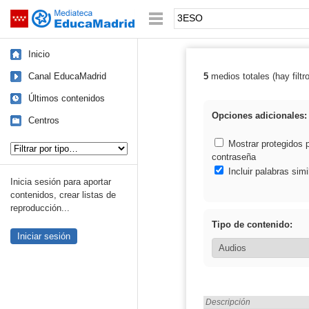
Mediateca de EducaMadrid
Saltar navegación
Palabra o frase:
Inicio
Canal EducaMadrid
5
medios totales (hay filtr
Resultados de
Últimos contenidos
Opciones adicionales:
Centros
Tipo de contenido:
Mostrar protegidos 
contraseña
Incluir palabras simi
Inicia sesión para aportar
contenidos, crear listas de
reproducción...
Tipo de contenido:
Iniciar sesión
Encontrado «3ESO» en:
Descripción