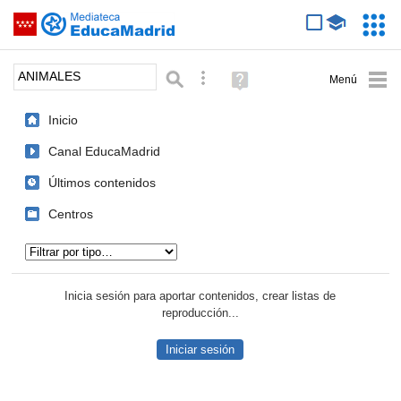
Mediateca de EducaMadrid
Saltar navegación
Servic
Educa
Palabra o frase:
Búsqueda avanzada
Ayuda
(en
ventana
Inicio
nueva)
Canal EducaMadrid
Últimos contenidos
Centros
Tipo de contenido:
Inicia sesión para aportar contenidos, crear listas de
reproducción...
Iniciar sesión