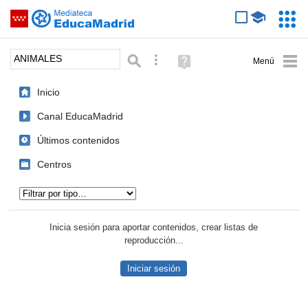
Mediateca de EducaMadrid
Saltar navegación
Servic
Educa
Palabra o frase:
Búsqueda avanzada
Ayuda
(en
ventana
Inicio
nueva)
Canal EducaMadrid
Últimos contenidos
Centros
Tipo de contenido:
Inicia sesión para aportar contenidos, crear listas de
reproducción...
Iniciar sesión