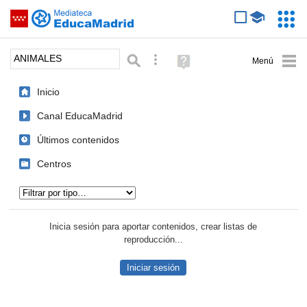
Mediateca de EducaMadrid
Saltar navegación
Servic
Educa
Palabra o frase:
Búsqueda avanzada
Ayuda
(en
ventana
Inicio
nueva)
Canal EducaMadrid
Últimos contenidos
Centros
Tipo de contenido:
Inicia sesión para aportar contenidos, crear listas de
reproducción...
Iniciar sesión