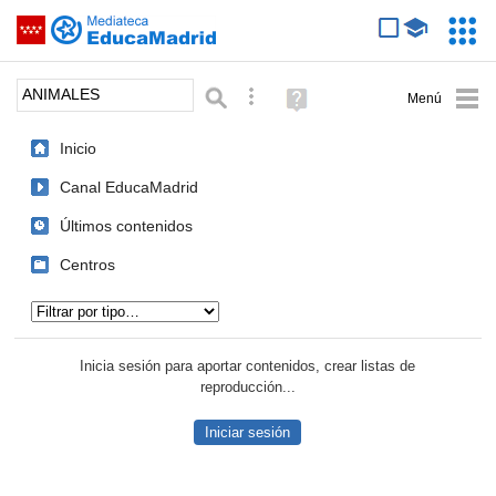
Mediateca de EducaMadrid
Saltar navegación
Servic
Educa
Palabra o frase:
Búsqueda avanzada
Ayuda
(en
ventana
Inicio
nueva)
Canal EducaMadrid
Últimos contenidos
Centros
Tipo de contenido:
Inicia sesión para aportar contenidos, crear listas de
reproducción...
Iniciar sesión