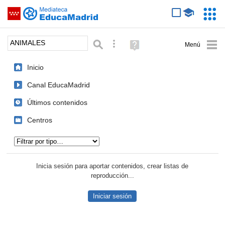
Mediateca de EducaMadrid
Saltar navegación
Servic
Educa
Palabra o frase:
Búsqueda avanzada
Ayuda
(en
ventana
Inicio
nueva)
Canal EducaMadrid
Últimos contenidos
Centros
Tipo de contenido:
Inicia sesión para aportar contenidos, crear listas de
reproducción...
Iniciar sesión